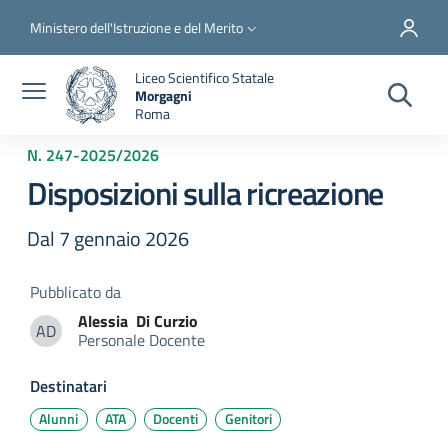
Salta al contenuto principale
Skip to footer content
Slim top
Ministero dell'Istruzione e del Merito
Liceo Scientifico Statale
Morgagni
Roma
N. 247
-
2025/2026
Disposizioni sulla ricreazione
Dal 7 gennaio 2026
Pubblicato da
Alessia
Di Curzio
AD
Personale Docente
Alessia Di Curzio
Destinatari
Alunni
ATA
Docenti
Genitori