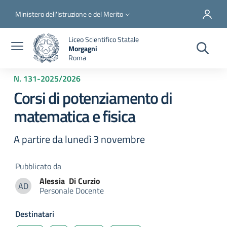
Salta al contenuto principale
Skip to footer content
Slim top
Ministero dell'Istruzione e del Merito
Liceo Scientifico Statale
Morgagni
Roma
N. 131
-
2025/2026
Corsi di potenziamento di
matematica e fisica
A partire da lunedì 3 novembre
Pubblicato da
Alessia
Di Curzio
AD
Personale Docente
Alessia Di Curzio
Destinatari