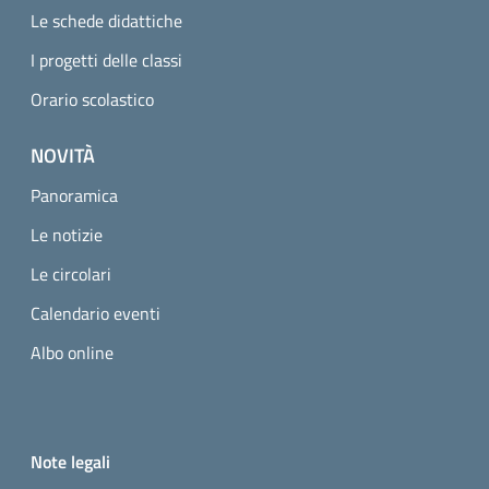
Le schede didattiche
I progetti delle classi
Orario scolastico
NOVITÀ
Panoramica
Le notizie
Le circolari
Calendario eventi
Albo online
Small prints
Useful links section
Note legali