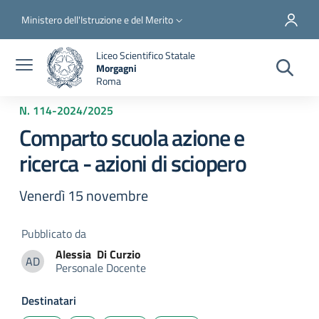
Salta al contenuto principale
Skip to footer content
Slim top
Ministero dell'Istruzione e del Merito
Liceo Scientifico Statale
Morgagni
Roma
N. 114
-
2024/2025
Comparto scuola azione e
ricerca - azioni di sciopero
Venerdì 15 novembre
Pubblicato da
Alessia
Di Curzio
AD
Personale Docente
Alessia Di Curzio
Destinatari