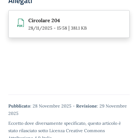
Allegati
Circolare 204
|
28/11/2025 - 15:58
381.1 KB
Metadata
Pubblicato
: 28 Novembre 2025 -
Revisione
: 29 Novembre
2025
Eccetto dove diversamente specificato, questo articolo è
stato rilasciato sotto Licenza Creative Commons
Attribuzione 4.0 Italia.