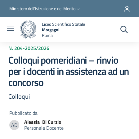
Salta al contenuto principale
Skip to footer content
Slim top
Ministero dell'Istruzione e del Merito
Liceo Scientifico Statale
Morgagni
Roma
N. 204
-
2025/2026
Colloqui pomeridiani – rinvio
per i docenti in assistenza ad un
concorso
Colloqui
Pubblicato da
Alessia
Di Curzio
AD
Personale Docente
Alessia Di Curzio