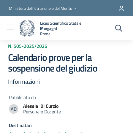
Salta al contenuto principale
Skip to footer content
Slim top
Ministero dell'Istruzione e del Merito
Liceo Scientifico Statale
Morgagni
Roma
N. 505
-
2025/2026
Calendario prove per la
sospensione del giudizio
Informazioni
Pubblicato da
Alessia
Di Curzio
AD
Personale Docente
Alessia Di Curzio
Destinatari