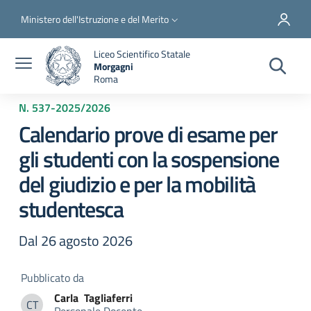
Salta al contenuto principale
Skip to footer content
Slim top
Ministero dell'Istruzione e del Merito
Liceo Scientifico Statale
Morgagni
Roma
N. 537
-
2025/2026
Calendario prove di esame per
gli studenti con la sospensione
del giudizio e per la mobilità
studentesca
Dal 26 agosto 2026
Pubblicato da
Carla
Tagliaferri
CT