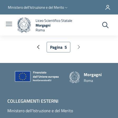
Salta al contenuto principale
Skip to footer content
Slim top
Ministero dell'Istruzione e del Merito
Liceo Scientifico Statale
Morgagni
Roma
Pagina
5
Pagina precedente
Pagina attuale
Pagina successiva
Piè di pagina
Morgagni
Roma
COLLEGAMENTI ESTERNI
Ministero dell'Istruzione e del Merito